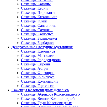
Саженцы Калины
Саженцы Керии
Саженцы Пироканты
Саженцы Кизильника
Саженцы Юкки
Саженцы Сантолины
Саженцы Самшита
Саженцы Кампсиса
Саженцы Бульдонежа
Саженцы Барбариса
Декоративные Цветущие Кустарники
Саженцы Клематиса
Саженцы Магнолии
Саженцы Рододендрона
Саженцы Сирени
Саженцы Астры
Саженцы Форзиции
Саженцы Гибискуса
Саженцы Кольквиции
Саженцы Гортензии
Саженцы Колоновидных Деревьев
Саженцы Абрикоса Колоновидного
Саженцы Вишни Колоновидной
Саженцы Груш Колоновидных