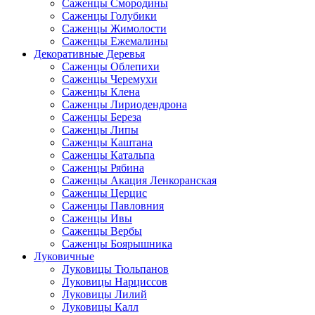
Саженцы Смородины
Саженцы Голубики
Саженцы Жимолости
Саженцы Ежемалины
Декоративные Деревья
Саженцы Облепихи
Саженцы Черемухи
Саженцы Клена
Саженцы Лириодендрона
Саженцы Береза
Саженцы Липы
Саженцы Каштана
Саженцы Катальпа
Саженцы Рябина
Саженцы Акация Ленкоранская
Саженцы Церцис
Саженцы Павловния
Саженцы Ивы
Саженцы Вербы
Саженцы Боярышника
Луковичные
Луковицы Тюльпанов
Луковицы Нарциссов
Луковицы Лилий
Луковицы Калл