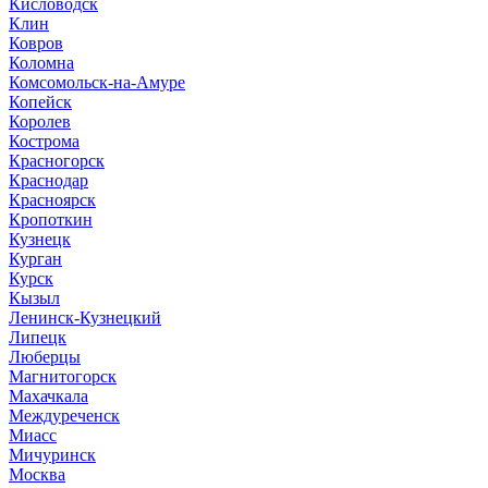
Кисловодск
Клин
Ковров
Коломна
Комсомольск-на-Амуре
Копейск
Королев
Кострома
Красногорск
Краснодар
Красноярск
Кропоткин
Кузнецк
Курган
Курск
Кызыл
Ленинск-Кузнецкий
Липецк
Люберцы
Магнитогорск
Махачкала
Междуреченск
Миасс
Мичуринск
Москва