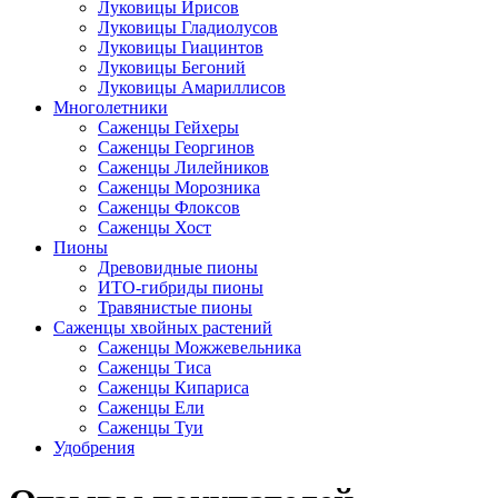
Луковицы Ирисов
Луковицы Гладиолусов
Луковицы Гиацинтов
Луковицы Бегоний
Луковицы Амариллисов
Многолетники
Саженцы Гейхеры
Саженцы Георгинов
Саженцы Лилейников
Саженцы Морозника
Саженцы Флоксов
Саженцы Хост
Пионы
Древовидные пионы
ИТО-гибриды пионы
Травянистые пионы
Саженцы хвойных растений
Саженцы Можжевельника
Саженцы Тиса
Саженцы Кипариса
Саженцы Ели
Саженцы Туи
Удобрения