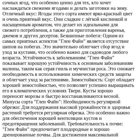
сочных ягод, что особенно ценно для тех, кто хочет
наслаждаться свежими ягодами и делать заготовки на зиму.
Отличный вкус: Ягоды этого сорта имеют ярко-красный цвет
и очень приятный вкус. Они сладкие с лёгкой кислинкой и
насыщенным ароматом, что делает их идеальными для
свежего потребления, а также для приготовления варенья,
джемов и других десертов. Безшипные побеги: Одним из
самых приятных аспектов "Глен Файн" является отсутствие
шипов на побегах. Это значительно облегчает сбор ягод и
уход за кустами, что особенно важно для садоводов любого
возраста. Устойчивость к заболеваниям: "Глен Файн"
показывает хорошую устойчивость к основным заболеваниям
малины, таким как серая гниль и мучнистая роса. Это снижает
необходимость в использовании химических средств защиты
и облегчает уход за растениями. Зимостойкость: Сорт обладает
хорошей зимостойкостью, что позволяет успешно выращивать
его в климатических условиях Твери. Кусты хорошо
переносят морозы и быстро восстанавливаются весной.
Минусы сорта "Глен Файн": Необходимость регулярной
обрезки: Для поддержания высокой урожайности и здоровья
растений требуется регулярная обрезка. Это особенно важно
для обеспечения хорошей вентиляции кустов и
предотвращения заболеваний. Требовательность к почве:
"Глен Файн" предпочитает плодородные и хорошо
дренированные почвы. Для достижения максимальной