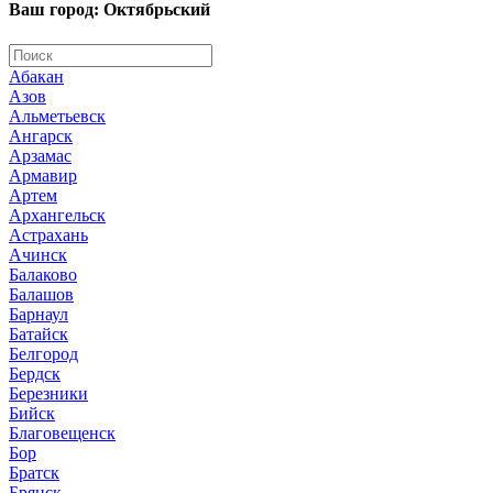
Ваш город: Октябрьский
Абакан
Азов
Альметьевск
Ангарск
Арзамас
Армавир
Артем
Архангельск
Астрахань
Ачинск
Балаково
Балашов
Барнаул
Батайск
Белгород
Бердск
Березники
Бийск
Благовещенск
Бор
Братск
Брянск