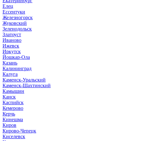
Екатеринбург
Елец
Ессентуки
Железногорск
Жуковский
Зеленодольск
Златоуст
Иваново
Ижевск
Иркутск
Йошкар-Ола
Казань
Калининград
Калуга
Каменск-Уральский
Каменск-Шахтинский
Камышин
Канск
Каспийск
Кемерово
Керчь
Кинешма
Киров
Кирово-Чепецк
Киселевск