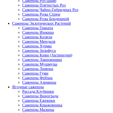
Саженцы Роз Шраб
Саженцы Плетистых Роз
Саженцы Чайно-Гибридных Роз
Саженцы Розы Спреи
Саженцы Розы Бордюрной
Саженцы Экзотических Растений
Саженцы Граната
Саженцы Инжира
Саженцы Кизила
Саженцы Миндаля
Саженцы Хурмы
Саженцы Зизифуса
Саженцы Киви (Актинидия)
Саженцы Лавровишни
Саженцы Мушмулы
Саженцы Лимона
Саженцы Гуми
Саженцы Фейхоа
Саженцы Азимины
Ягодные саженцы
Рассада Клубники
Саженцы Винограда
Саженцы Ежевики
Саженцы Крыжовника
Саженцы Малины