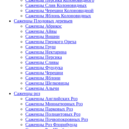
Саженцы Персика Колоновидного
Саженцы Слив Колоновидных
Саженцы Черешни Колоновидной
Саженцы Яблонь Колоновидных
Саженцы Плодовых деревьев
Саженцы Абрикос
Саженцы Айвы
Саженцы Вишни
Саженцы Грецкого Ореха
Саженцы Груш
Саженцы Нектарина
Саженцы Персика
Саженцы Сливы
Саженцы Фундука
Саженцы Черешни
Саженцы Яблони
Саженцы Шелковицы
Саженцы Алычи
Саженцы роз
Саженцы Английских Роз
Саженцы Миниатюрных Роз
Саженцы Парковых Роз
Саженцы Полиантовых Роз
Саженцы Почвопокровных Роз
Саженцы Роз Флорибунда