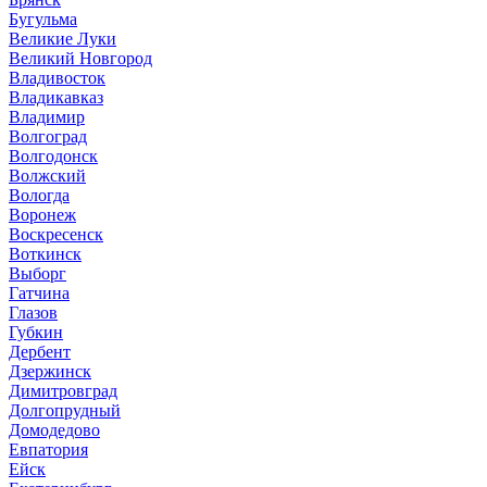
Бугульма
Великие Луки
Великий Новгород
Владивосток
Владикавказ
Владимир
Волгоград
Волгодонск
Волжский
Вологда
Воронеж
Воскресенск
Воткинск
Выборг
Гатчина
Глазов
Губкин
Дербент
Дзержинск
Димитровград
Долгопрудный
Домодедово
Евпатория
Ейск