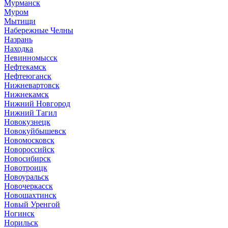
Мурманск
Муром
Мытищи
Набережные Челны
Назрань
Находка
Невинномысск
Нефтекамск
Нефтеюганск
Нижневартовск
Нижнекамск
Нижний Новгород
Нижний Тагил
Новокузнецк
Новокуйбышевск
Новомосковск
Новороссийск
Новосибирск
Новотроицк
Новоуральск
Новочеркасск
Новошахтинск
Новый Уренгой
Ногинск
Норильск