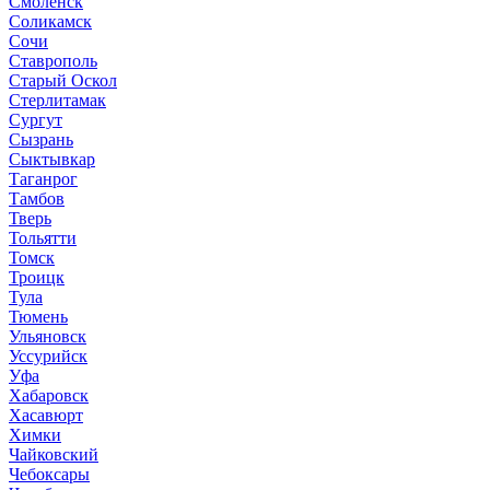
Смоленск
Соликамск
Сочи
Ставрополь
Старый Оскол
Стерлитамак
Сургут
Сызрань
Сыктывкар
Таганрог
Тамбов
Тверь
Тольятти
Томск
Троицк
Тула
Тюмень
Ульяновск
Уссурийск
Уфа
Хабаровск
Хасавюрт
Химки
Чайковский
Чебоксары