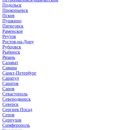
Подольск
Прокопьевск
Псков
Пушкино
Пятигорск
Раменское
Реутов
Ростов-на-Дону
Рубцовск
Рыбинск
Рязань
Салават
Самара
Санкт-Петербург
Сарапул
Саратов
Саров
Севастополь
Северодвинск
Северск
Сергиев Посад
Серов
Серпухов
Симферополь