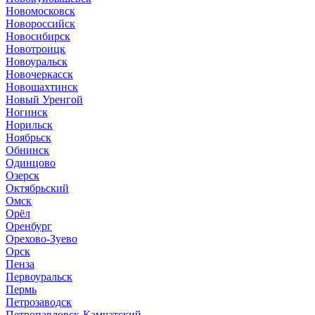
Новомосковск
Новороссийск
Новосибирск
Новотроицк
Новоуральск
Новочеркасск
Новошахтинск
Новый Уренгой
Ногинск
Норильск
Ноябрьск
Обнинск
Одинцово
Озерск
Октябрьский
Омск
Орёл
Оренбург
Орехово-Зуево
Орск
Пенза
Первоуральск
Пермь
Петрозаводск
Петропавловск-Камчатский