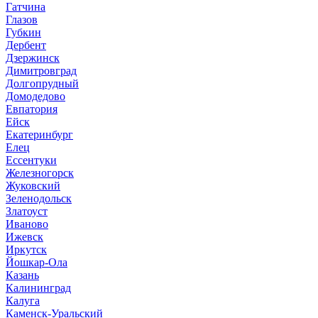
Гатчина
Глазов
Губкин
Дербент
Дзержинск
Димитровград
Долгопрудный
Домодедово
Евпатория
Ейск
Екатеринбург
Елец
Ессентуки
Железногорск
Жуковский
Зеленодольск
Златоуст
Иваново
Ижевск
Иркутск
Йошкар-Ола
Казань
Калининград
Калуга
Каменск-Уральский