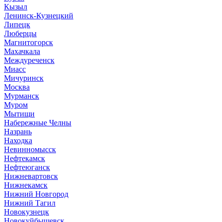
Кызыл
Ленинск-Кузнецкий
Липецк
Люберцы
Магнитогорск
Махачкала
Междуреченск
Миасс
Мичуринск
Москва
Мурманск
Муром
Мытищи
Набережные Челны
Назрань
Находка
Невинномысск
Нефтекамск
Нефтеюганск
Нижневартовск
Нижнекамск
Нижний Новгород
Нижний Тагил
Новокузнецк
Новокуйбышевск