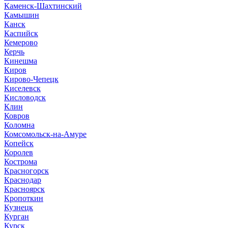
Каменск-Шахтинский
Камышин
Канск
Каспийск
Кемерово
Керчь
Кинешма
Киров
Кирово-Чепецк
Киселевск
Кисловодск
Клин
Ковров
Коломна
Комсомольск-на-Амуре
Копейск
Королев
Кострома
Красногорск
Краснодар
Красноярск
Кропоткин
Кузнецк
Курган
Курск