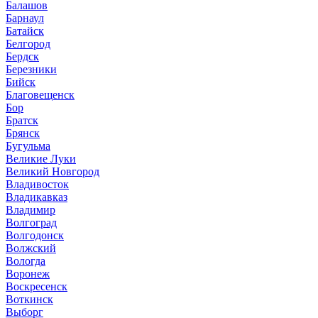
Балашов
Барнаул
Батайск
Белгород
Бердск
Березники
Бийск
Благовещенск
Бор
Братск
Брянск
Бугульма
Великие Луки
Великий Новгород
Владивосток
Владикавказ
Владимир
Волгоград
Волгодонск
Волжский
Вологда
Воронеж
Воскресенск
Воткинск
Выборг