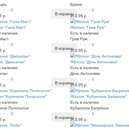
ырь
Брина
0
0
В корзину
5 р.
313.95 р.
я "Гала Маст"
Яблоня "Грив Руж"
в наличии
Есть в наличии
Маст
Грив Руж
0
0
В корзину
5 р.
313.95 р.
я "Джонатан"
Яблоня "Дочь Антоновки"
в наличии
Есть в наличии
атан
Дочь Антоновки
0
0
В корзину
5 р.
313.95 р.
я "Коричное Полосатое"
Яблоня "Кубанское Багряное"
в наличии
Есть в наличии
ное Полосатое
Кубанское Багряное
0
0
В корзину
5 р.
313.95 р.