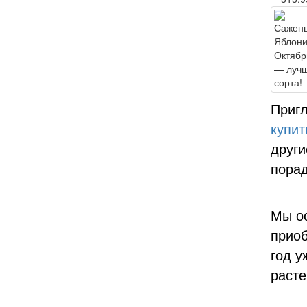
Пригл
купит
други
порад
Мы ос
приоб
год у
расте