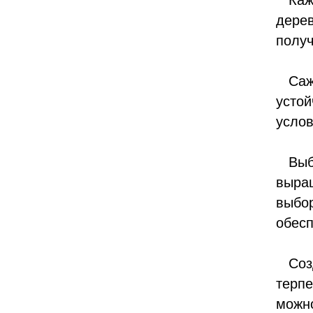
Кажд
дерев
получ
Сажен
устой
услов
Выбир
выращ
выбор
обесп
Созда
терпе
можно