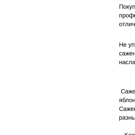
Покуп
профе
отлич
Не уп
сажен
насла
Сажен
яблон
Сажен
разны